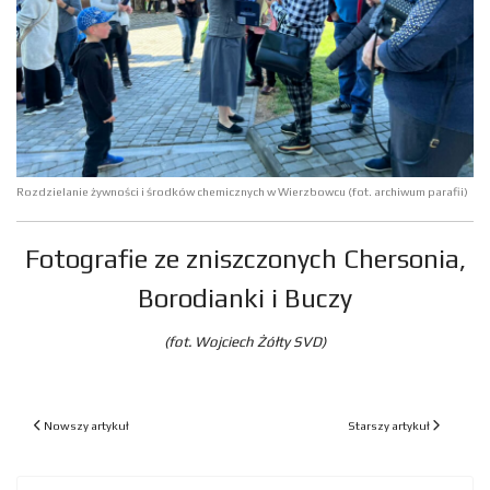
Rozdzielanie żywności i środków chemicznych w Wierzbowcu (fot. archiwum parafii)
Fotografie ze zniszczonych Chersonia,
Borodianki i Buczy
(fot. Wojciech Żółty SVD)
Poprzedni artykuł: W Wierzbowcu rozpoczęły się "Wakacje z Bogiem"
Następny artykuł: Konse
Nowszy artykuł
Starszy artykuł