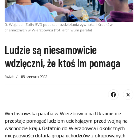
O. Wojciech Żółty SVD podczas rozdzielania żywności i środków
chemicznych w Wierzbowcu (fot. archiwum parafii)
Ludzie są niesamowicie
wdzięczni, że ktoś im pomaga
Świat
03 czerwca 2022
Werbistowska parafia w Wierzbowcu na Ukrainie nie
przestaje pomagać ludziom uciekającym przed wojną na
wschodzie kraju. Ostatnio do Wierzbowca i okolicznych
miejscowości dotarła grupa uchodźców z okupowanych