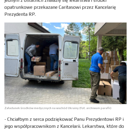
jednym z ostatnich znalazły się lekarstwa i środki
opatrunkowe przekazane Caritasowi przez Kancelarię
Prezydenta RP.
Załadunek środków medycznych na wschód Ukrainy (fot. archiwum parafii)
- Chciałbym z serca podziękować Panu Prezydentowi RP i
jego współpracownikom z Kancelarii. Lekarstwa, które do