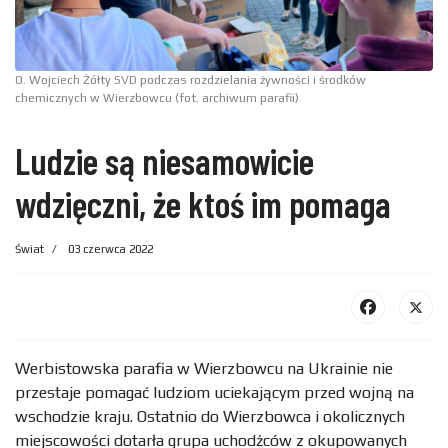
O. Wojciech Żółty SVD podczas rozdzielania żywności i środków
chemicznych w Wierzbowcu (fot. archiwum parafii)
Ludzie są niesamowicie
wdzięczni, że ktoś im pomaga
Świat
03 czerwca 2022
Werbistowska parafia w Wierzbowcu na Ukrainie nie
przestaje pomagać ludziom uciekającym przed wojną na
wschodzie kraju. Ostatnio do Wierzbowca i okolicznych
miejscowości dotarła grupa uchodźców z okupowanych