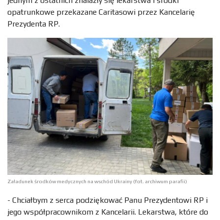
jednym z ostatnich znalazły się lekarstwa i środki
opatrunkowe przekazane Caritasowi przez Kancelarię
Prezydenta RP.
Załadunek środków medycznych na wschód Ukrainy (fot. archiwum parafii)
- Chciałbym z serca podziękować Panu Prezydentowi RP i
jego współpracownikom z Kancelarii. Lekarstwa, które do