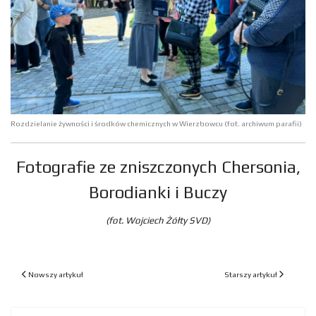
Rozdzielanie żywności i środków chemicznych w Wierzbowcu (fot. archiwum parafii)
Fotografie ze zniszczonych Chersonia,
Borodianki i Buczy
(fot. Wojciech Żółty SVD)
Poprzedni artykuł: W Wierzbowcu rozpoczęły się "Wakacje z Bogiem"
Następny artykuł: Konse
Nowszy artykuł
Starszy artykuł