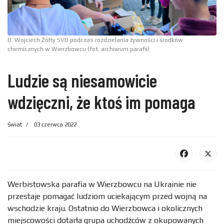
O. Wojciech Żółty SVD podczas rozdzielania żywności i środków
chemicznych w Wierzbowcu (fot. archiwum parafii)
Ludzie są niesamowicie
wdzięczni, że ktoś im pomaga
Świat
03 czerwca 2022
Werbistowska parafia w Wierzbowcu na Ukrainie nie
przestaje pomagać ludziom uciekającym przed wojną na
wschodzie kraju. Ostatnio do Wierzbowca i okolicznych
miejscowości dotarła grupa uchodźców z okupowanych