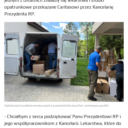
jednym z ostatnich znalazły się lekarstwa i środki
opatrunkowe przekazane Caritasowi przez Kancelarię
Prezydenta RP.
Załadunek środków medycznych na wschód Ukrainy (fot. archiwum parafii)
- Chciałbym z serca podziękować Panu Prezydentowi RP i
jego współpracownikom z Kancelarii. Lekarstwa, które do