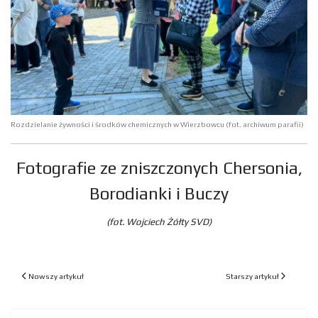
Rozdzielanie żywności i środków chemicznych w Wierzbowcu (fot. archiwum parafii)
Fotografie ze zniszczonych Chersonia,
Borodianki i Buczy
(fot. Wojciech Żółty SVD)
Poprzedni artykuł: W Wierzbowcu rozpoczęły się "Wakacje z Bogiem"
Następny artykuł: Konse
Nowszy artykuł
Starszy artykuł