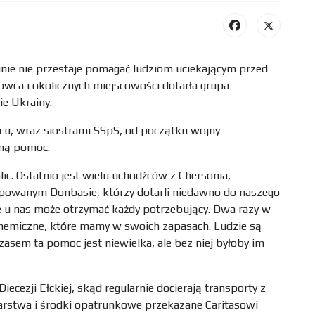
ie nie przestaje pomagać ludziom uciekającym przed
owca i okolicznych miejscowości dotarła grupa
e Ukrainy.
cu, wraz siostrami SSpS, od początku wojny
dną pomoc.
ic. Ostatnio jest wielu uchodźców z Chersonia,
upowanym Donbasie, którzy dotarli niedawno do naszego
e u nas może otrzymać każdy potrzebujący. Dwa razy w
chemiczne, które mamy w swoich zapasach. Ludzie są
asem ta pomoc jest niewielka, ale bez niej byłoby im
ecezji Ełckiej, skąd regularnie docierają transporty z
karstwa i środki opatrunkowe przekazane Caritasowi