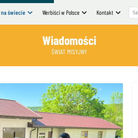
Szu
 na świecie
Werbiści w Polsce
Kontakt
Wiadomości
ŚWIAT MISYJNY