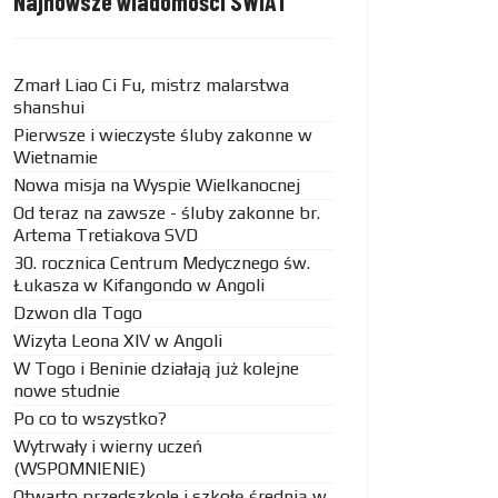
Najnowsze wiadomości SWIAT
Zmarł Liao Ci Fu, mistrz malarstwa
shanshui
Pierwsze i wieczyste śluby zakonne w
Wietnamie
Nowa misja na Wyspie Wielkanocnej
Od teraz na zawsze - śluby zakonne br.
Artema Tretiakova SVD
30. rocznica Centrum Medycznego św.
Łukasza w Kifangondo w Angoli
Dzwon dla Togo
Wizyta Leona XIV w Angoli
W Togo i Beninie działają już kolejne
nowe studnie
Po co to wszystko?
Wytrwały i wierny uczeń
(WSPOMNIENIE)
Otwarto przedszkole i szkołę średnią w