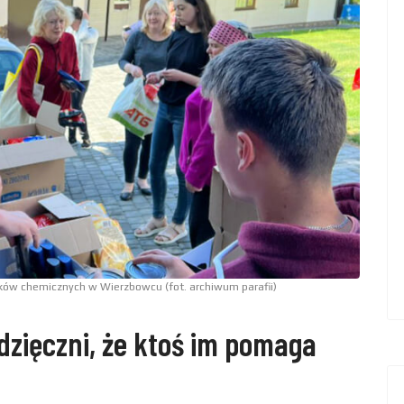
dków chemicznych w Wierzbowcu (fot. archiwum parafii)
dzięczni, że ktoś im pomaga