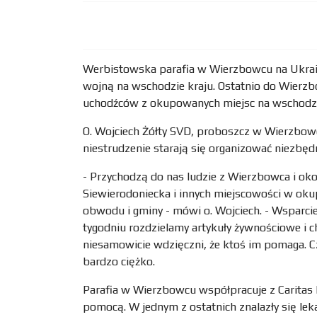
Werbistowska parafia w Wierzbowcu na Ukrain
wojną na wschodzie kraju. Ostatnio do Wierzb
uchodźców z okupowanych miejsc na wschodzi
O. Wojciech Żółty SVD, proboszcz w Wierzbow
niestrudzenie starają się organizować niezbę
- Przychodzą do nas ludzie z Wierzbowca i okol
Siewierodoniecka i innych miejscowości w ok
obwodu i gminy - mówi o. Wojciech. - Wsparci
tygodniu rozdzielamy artykuły żywnościowe i 
niesamowicie wdzięczni, że ktoś im pomaga. Cz
bardzo ciężko.
Parafia w Wierzbowcu współpracuje z Caritas Di
pomocą. W jednym z ostatnich znalazły się le