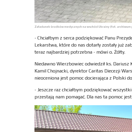
Załadunek środków medycznych na wschód Ukrainy (fot. archiwum p
- Chciałbym z serca podziękować Panu Prezyde
Lekarstwa, które do nas dotarły zostały już z
teraz najbardziej potrzebna - mówi o. Żółty.
Niedawno Wierzbowiec odwiedził ks. Dariusz Kru
Kamil Chojnacki, dyrektor Caritas Diecezji War
nieoceniona jest pomoc docierająca z Polski do
- Jeszcze raz chciałbym podziękować wszystki
przestają nam pomagać. Dla nas ta pomoc jest 